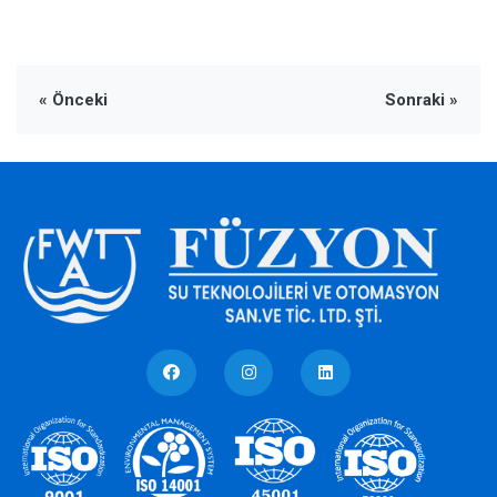
« Önceki
Sonraki »