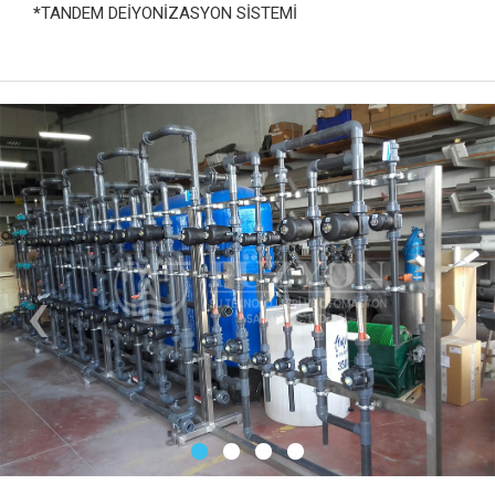
*
TANDEM DEİYONİZASYON SİSTEMİ
‹
›