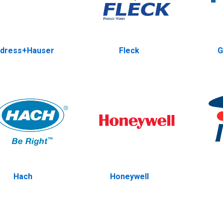
ndress+Hauser
Fleck
G
Hach
Honeywell