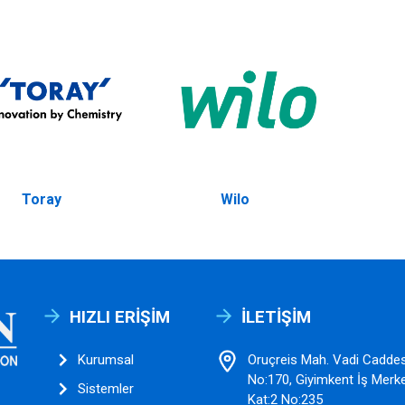
Toray
Wilo
HIZLI ERIŞIM
İLETIŞIM
Kurumsal
Oruçreis Mah. Vadi Caddes
No:170, Giyimkent İş Merke
Sistemler
Kat:2 No:235