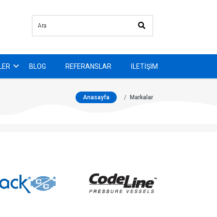
LER
BLOG
REFERANSLAR
İLETIŞIM
Anasayfa
Markalar