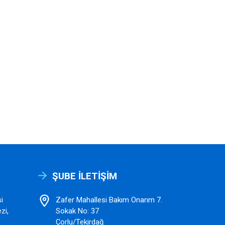
ŞUBE İLETIŞIM
i
Zafer Mahallesi Bakım Onarım 7.
zi,
Sokak No: 37
Çorlu/Tekirdağ