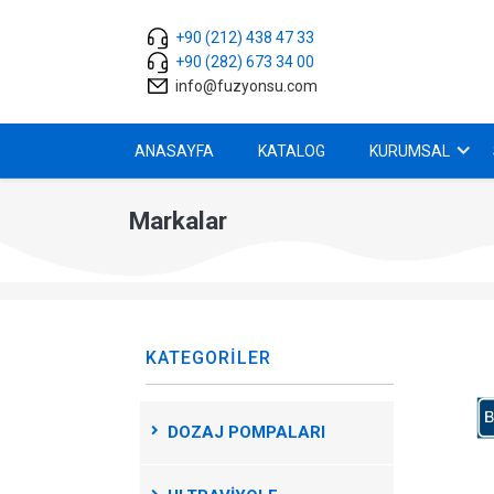
+90 (212) 438 47 33
+90 (282) 673 34 00
info@fuzyonsu.com
ANASAYFA
KATALOG
KURUMSAL
Markalar
KATEGORILER
DOZAJ POMPALARI