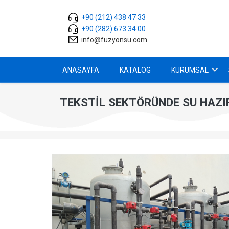
+90 (212) 438 47 33
+90 (282) 673 34 00
info@fuzyonsu.com
ANASAYFA
KATALOG
KURUMSAL
TEKSTİL SEKTÖRÜNDE SU HAZI