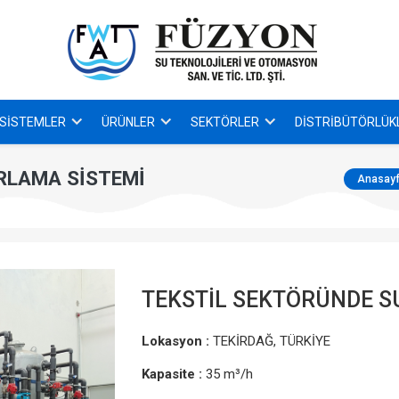
SISTEMLER
ÜRÜNLER
SEKTÖRLER
DISTRIBÜTÖRLÜK
RLAMA SİSTEMİ
Anasay
TEKSTİL SEKTÖRÜNDE S
Lokasyon :
TEKİRDAĞ, TÜRKİYE
Kapasite :
35 m³/h