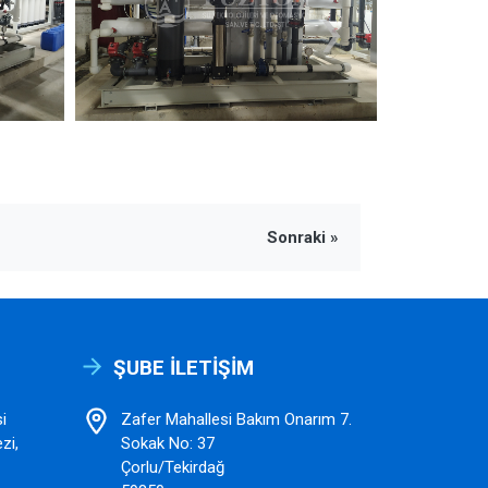
›
Sonraki »
ŞUBE İLETIŞIM
i
Zafer Mahallesi Bakım Onarım 7.
zi,
Sokak No: 37
Çorlu/Tekirdağ