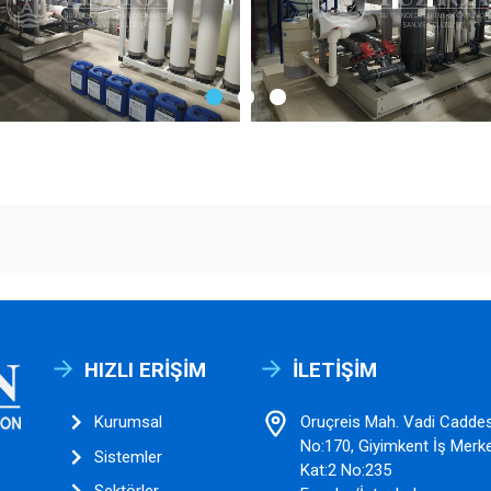
HIZLI ERIŞIM
İLETIŞIM
Kurumsal
Oruçreis Mah. Vadi Caddes
No:170, Giyimkent İş Merke
Sistemler
Kat:2 No:235